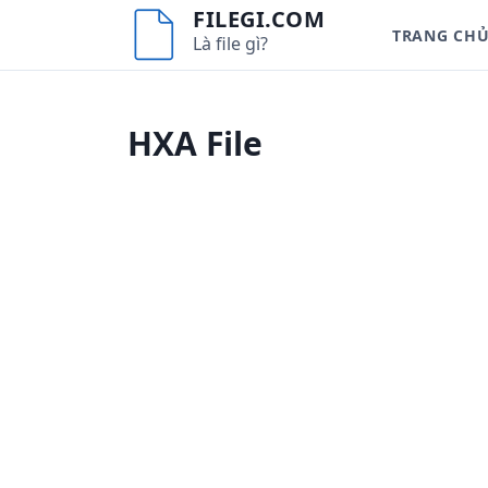
S
FILEGI.COM
TRANG CH
k
Là file gì?
i
p
t
HXA File
o
c
o
n
t
e
n
t