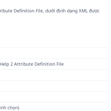
n
t
g
w
tribute Definition File, dưới định dạng XML được
t
a
i
r
n
e
F
i
l
e
Help 2 Attribute Definition File
ình chọn)