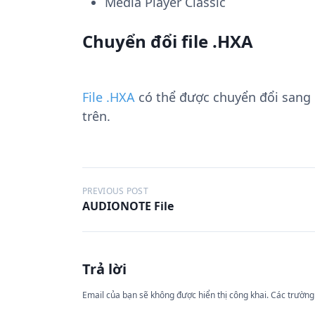
Media Player Classic
Chuyển đổi file .HXA
File .HXA
có thể được chuyển đổi sang
trên.
Đ
PREVIOUS POST
AUDIONOTE File
i
ề
u
Trả lời
h
ư
Email của bạn sẽ không được hiển thị công khai.
Các trường