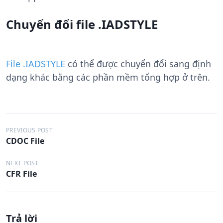
Chuyển đổi file .IADSTYLE
File .IADSTYLE
có thể được chuyển đổi sang định
dạng khác bằng các phần mềm tổng hợp ở trên.
Đ
PREVIOUS POST
CDOC File
i
ề
NEXT POST
CFR File
u
h
ư
Trả lời
ớ