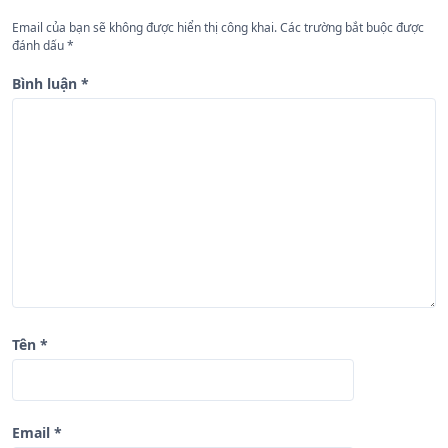
n
Email của bạn sẽ không được hiển thị công khai.
Các trường bắt buộc được
đánh dấu
*
g
b
Bình luận
*
à
i
v
i
ế
t
Tên
*
Email
*