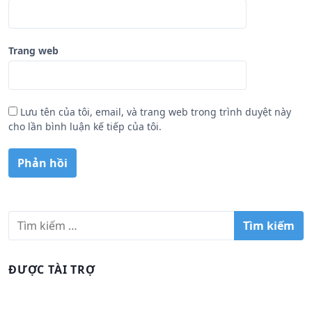
Trang web
Lưu tên của tôi, email, và trang web trong trình duyệt này
cho lần bình luận kế tiếp của tôi.
T
ì
m
k
ĐƯỢC TÀI TRỢ
i
ế
m