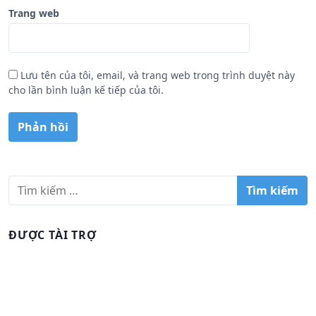
Trang web
Lưu tên của tôi, email, và trang web trong trình duyệt này
cho lần bình luận kế tiếp của tôi.
T
ì
m
k
ĐƯỢC TÀI TRỢ
i
ế
m
c
h
o