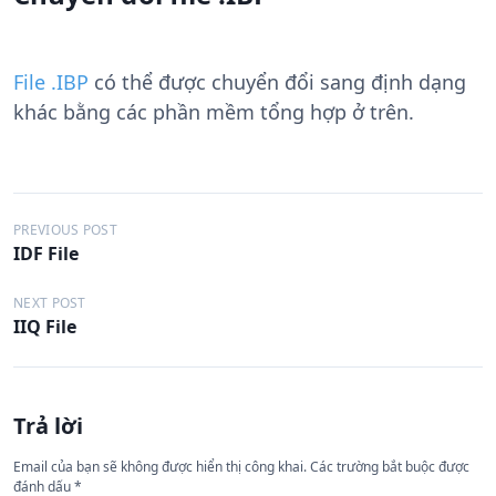
File .IBP
có thể được chuyển đổi sang định dạng
khác bằng các phần mềm tổng hợp ở trên.
Đ
PREVIOUS POST
IDF File
i
ề
NEXT POST
IIQ File
u
h
ư
Trả lời
ớ
n
Email của bạn sẽ không được hiển thị công khai.
Các trường bắt buộc được
đánh dấu
*