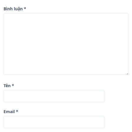
g
b
Bình luận
*
à
i
v
i
ế
t
Tên
*
Email
*