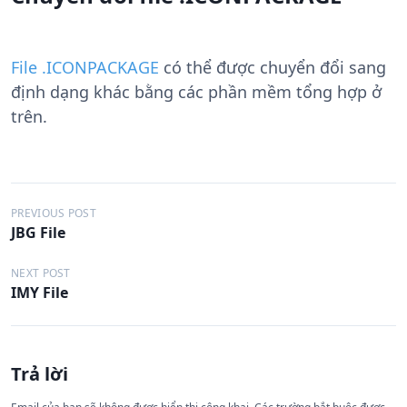
File .ICONPACKAGE
có thể được chuyển đổi sang
định dạng khác bằng các phần mềm tổng hợp ở
trên.
Đ
PREVIOUS POST
JBG File
i
ề
NEXT POST
IMY File
u
h
ư
Trả lời
ớ