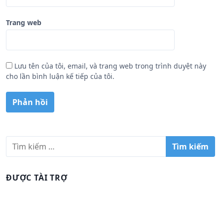
Trang web
Lưu tên của tôi, email, và trang web trong trình duyệt này
cho lần bình luận kế tiếp của tôi.
T
ì
m
k
ĐƯỢC TÀI TRỢ
i
ế
m
c