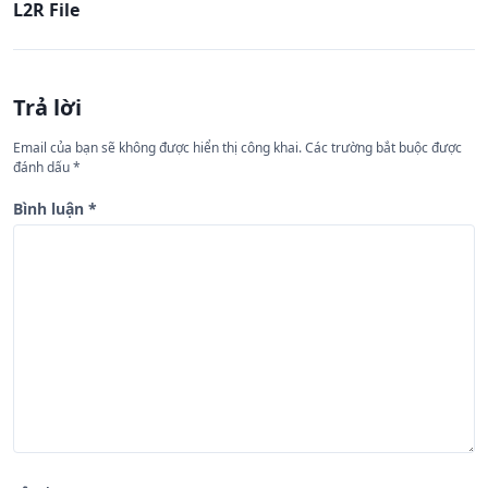
L2R File
u
h
ư
Trả lời
ớ
n
Email của bạn sẽ không được hiển thị công khai.
Các trường bắt buộc được
đánh dấu
*
g
b
Bình luận
*
à
i
v
i
ế
t