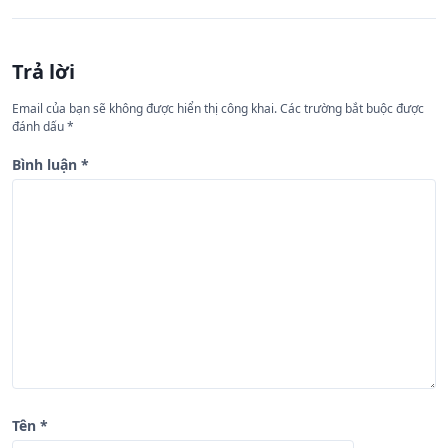
h
ư
Trả lời
ớ
n
Email của bạn sẽ không được hiển thị công khai.
Các trường bắt buộc được
đánh dấu
*
g
b
Bình luận
*
à
i
v
i
ế
t
Tên
*