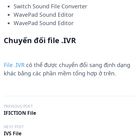
Switch Sound File Converter
WavePad Sound Editor
WavePad Sound Editor
Chuyển đổi file .IVR
File .IVR
có thể được chuyển đổi sang định dạng
khác bằng các phần mềm tổng hợp ở trên.
Đ
PREVIOUS POST
IFICTION File
i
ề
NEXT POST
IVS File
u