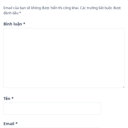
n
Email của bạn sẽ không được hiển thị công khai.
Các trường bắt buộc được
đánh dấu
*
g
b
Bình luận
*
à
i
v
i
ế
t
Tên
*
Email
*