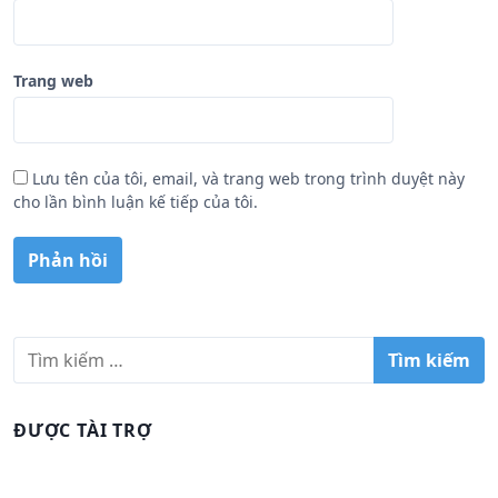
Trang web
Lưu tên của tôi, email, và trang web trong trình duyệt này
cho lần bình luận kế tiếp của tôi.
T
ì
m
k
ĐƯỢC TÀI TRỢ
i
ế
m