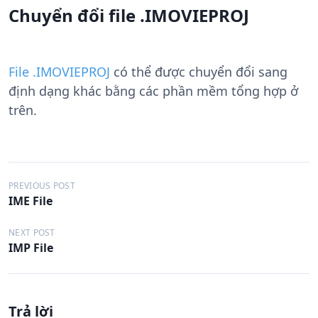
Chuyển đổi file .IMOVIEPROJ
File .IMOVIEPROJ
có thể được chuyển đổi sang
định dạng khác bằng các phần mềm tổng hợp ở
trên.
Đ
PREVIOUS POST
IME File
i
ề
NEXT POST
IMP File
u
h
ư
Trả lời
ớ