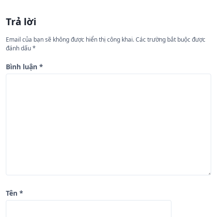
ư
Trả lời
ớ
n
Email của bạn sẽ không được hiển thị công khai.
Các trường bắt buộc được
đánh dấu
*
g
b
Bình luận
*
à
i
v
i
ế
t
Tên
*