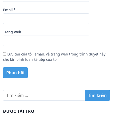
Email
*
Trang web
Lưu tên của tôi, email, và trang web trong trình duyệt này
cho lần bình luận kế tiếp của tôi.
T
ì
m
k
ĐƯỢC TÀI TRỢ