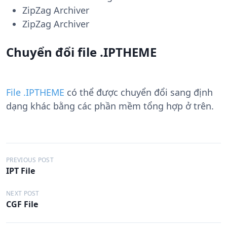
ZipZag Archiver
ZipZag Archiver
Chuyển đổi file .IPTHEME
File .IPTHEME
có thể được chuyển đổi sang định
dạng khác bằng các phần mềm tổng hợp ở trên.
Đ
PREVIOUS POST
IPT File
i
ề
NEXT POST
CGF File
u
h