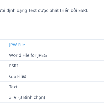
n
t
g
w
dưới định dạng Text được phát triển bởi ESRI.
t
a
i
r
n
e
F
i
l
JPW File
e
World File for JPEG
ESRI
GIS Files
Text
3 ★ (3 Bình chọn)