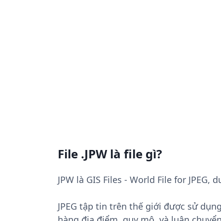
File .JPW là file gì?
JPW là GIS Files - World File for JPEG, 
JPEG tập tin trên thế giới được sử dụng
hàng địa điểm, quy mô, và luân chuyển