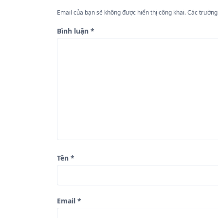
h
ư
Email của bạn sẽ không được hiển thị công khai.
Các trường
ớ
Bình luận
*
n
g
b
à
i
v
i
ế
Tên
*
t
Email
*