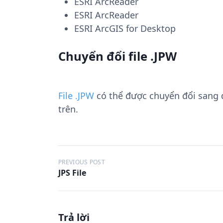
ESRI ArcReader
ESRI ArcReader
ESRI ArcGIS for Desktop
Chuyển đổi file .JPW
File .JPW
có thể được chuyển đổi sang
trên.
Đ
PREVIOUS POST
JPS File
i
ề
u
Trả lời