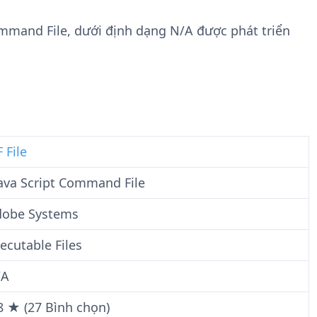
n
t
g
w
Command File, dưới định dạng N/A được phát triển
t
a
i
r
n
e
F
i
l
e
F File
ava Script Command File
dobe Systems
ecutable Files
/A
8 ★ (27 Bình chọn)