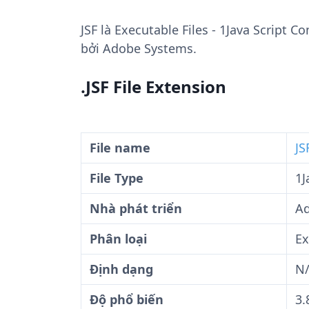
JSF
là Executable Files - 1Java Script 
bởi Adobe Systems.
.JSF File Extension
File name
JS
File Type
1J
Nhà phát triển
A
Phân loại
Ex
Định dạng
N
Độ phổ biến
3.