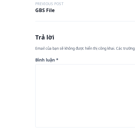
Đ
PREVIOUS POST
GBS File
i
ề
u
Trả lời
h
ư
Email của bạn sẽ không được hiển thị công khai.
Các trường
ớ
Bình luận
*
n
g
b
à
i
v
i
ế