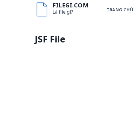
S
FILEGI.COM
TRANG CH
k
Là file gì?
i
p
t
JSF File
o
c
o
n
t
e
n
t