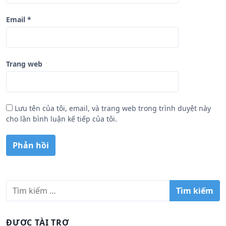
Email
*
Trang web
Lưu tên của tôi, email, và trang web trong trình duyệt này
cho lần bình luận kế tiếp của tôi.
T
ì
m
k
ĐƯỢC TÀI TRỢ