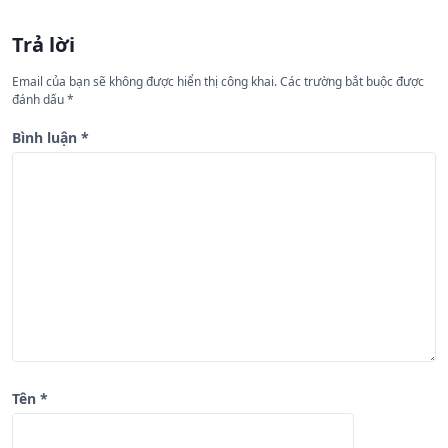
ư
Trả lời
ớ
n
Email của bạn sẽ không được hiển thị công khai.
Các trường bắt buộc được
đánh dấu
*
g
b
Bình luận
*
à
i
v
i
ế
t
Tên
*