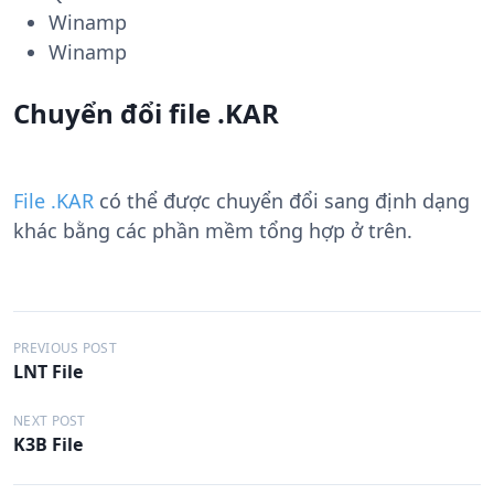
Winamp
Winamp
Chuyển đổi file .KAR
File .KAR
có thể được chuyển đổi sang định dạng
khác bằng các phần mềm tổng hợp ở trên.
Đ
PREVIOUS POST
LNT File
i
ề
NEXT POST
K3B File
u
h