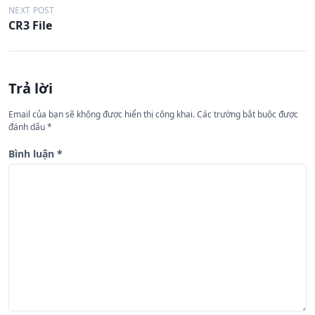
ề
NEXT POST
CR3 File
u
h
ư
Trả lời
ớ
n
Email của bạn sẽ không được hiển thị công khai.
Các trường bắt buộc được
đánh dấu
*
g
b
Bình luận
*
à
i
v
i
ế
t