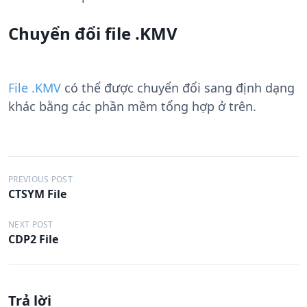
Chuyển đổi file .KMV
File .KMV
có thể được chuyển đổi sang định dạng
khác bằng các phần mềm tổng hợp ở trên.
Đ
PREVIOUS POST
CTSYM File
i
ề
NEXT POST
CDP2 File
u
h
ư
Trả lời
ớ