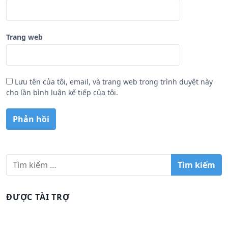
Trang web
Lưu tên của tôi, email, và trang web trong trình duyệt này
cho lần bình luận kế tiếp của tôi.
T
ì
m
k
ĐƯỢC TÀI TRỢ
i
ế
m