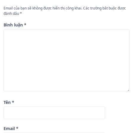
n
Email của bạn sẽ không được hiển thị công khai.
Các trường bắt buộc được
đánh dấu
*
g
b
Bình luận
*
à
i
v
i
ế
t
Tên
*
Email
*