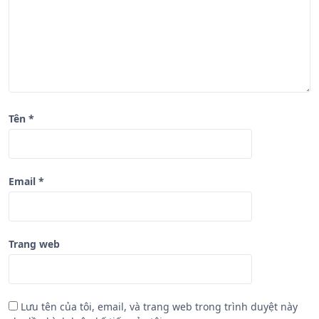
v
i
ế
t
Tên
*
Email
*
Trang web
Lưu tên của tôi, email, và trang web trong trình duyệt này