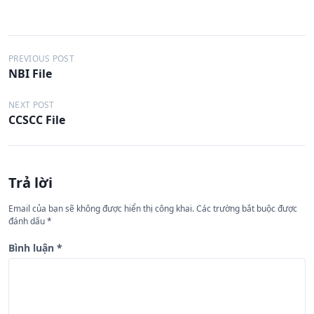
Đ
PREVIOUS POST
NBI File
i
ề
NEXT POST
CCSCC File
u
h
ư
Trả lời
ớ
n
Email của bạn sẽ không được hiển thị công khai.
Các trường bắt buộc được
đánh dấu
*
g
b
Bình luận
*
à
i