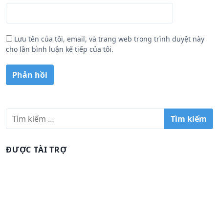
Lưu tên của tôi, email, và trang web trong trình duyệt này
cho lần bình luận kế tiếp của tôi.
T
ì
m
k
ĐƯỢC TÀI TRỢ
i
ế
m
c
h
o
: