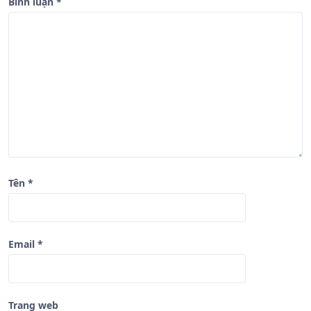
b
Bình luận
*
à
i
v
i
ế
t
Tên
*
Email
*
Trang web