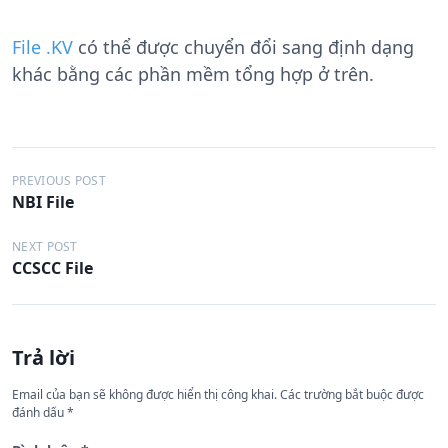
File .KV
có thể được chuyển đổi sang định dạng
khác bằng các phần mềm tổng hợp ở trên.
Đ
PREVIOUS POST
NBI File
i
ề
NEXT POST
CCSCC File
u
h
ư
Trả lời
ớ
n
Email của bạn sẽ không được hiển thị công khai.
Các trường bắt buộc được
đánh dấu
*
g