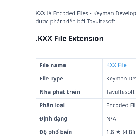
KXX
là Encoded Files - Keyman Develop
được phát triển bởi Tavultesoft.
.KXX File Extension
File name
KXX File
File Type
Keyman Dev
Nhà phát triển
Tavultesoft
Phân loại
Encoded Fi
Định dạng
N/A
Độ phổ biến
1.8 ★ (4 Bì