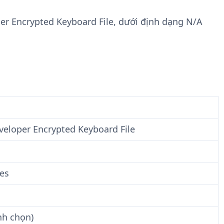
n
t
g
w
er Encrypted Keyboard File, dưới định dạng N/A
t
a
i
r
n
e
F
i
l
e
eloper Encrypted Keyboard File
les
nh chọn)