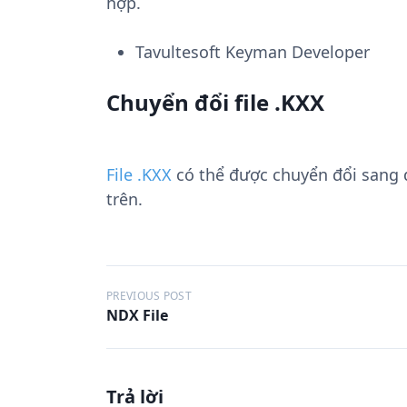
hợp.
Tavultesoft Keyman Developer
Chuyển đổi file .KXX
File .KXX
có thể được chuyển đổi sang
trên.
Đ
PREVIOUS POST
NDX File
i
ề
u
Trả lời