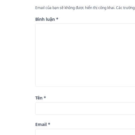
h
ư
Email của bạn sẽ không được hiển thị công khai.
Các trường
ớ
Bình luận
*
n
g
b
à
i
v
i
ế
Tên
*
t
Email
*