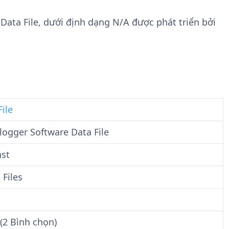
n
t
g
w
 Data File, dưới định dạng N/A được phát triển bởi
t
a
i
r
n
e
F
i
l
e
File
logger Software Data File
nst
 Files
(2 Bình chọn)