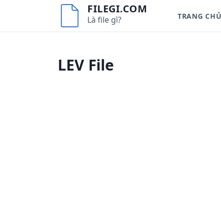
S
FILEGI.COM
TRANG CH
k
Là file gì?
i
p
t
LEV File
o
c
o
n
t
e
n
t