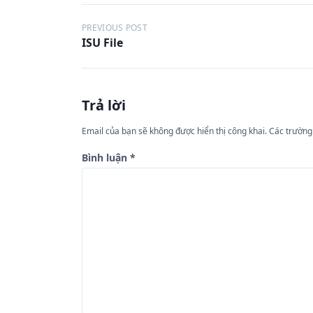
Đ
PREVIOUS POST
ISU File
i
ề
u
Trả lời
h
ư
Email của bạn sẽ không được hiển thị công khai.
Các trường
ớ
Bình luận
*
n
g
b
à
i
v
i