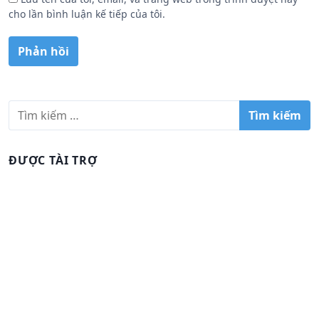
cho lần bình luận kế tiếp của tôi.
T
ì
m
k
ĐƯỢC TÀI TRỢ
i
ế
m
c
h
o
: