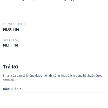
Đ
PREVIOUS POST
NDX File
i
ề
NEXT POST
NEF File
u
h
ư
Trả lời
ớ
n
Email của bạn sẽ không được hiển thị công khai.
Các trường bắt buộc được
đánh dấu
*
g
b
Bình luận
*
à
i