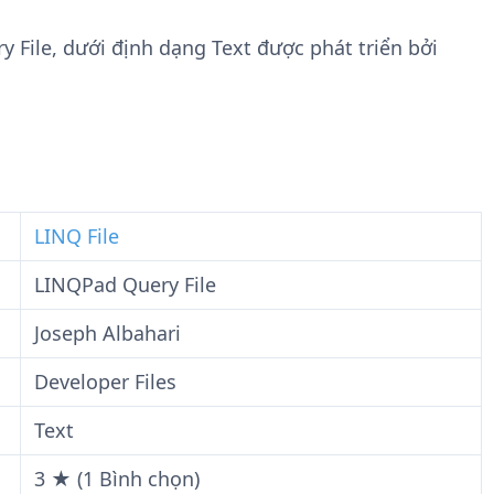
n
t
g
w
y File, dưới định dạng Text được phát triển bởi
t
a
i
r
n
e
F
i
l
e
LINQ File
LINQPad Query File
Joseph Albahari
Developer Files
Text
3 ★ (1 Bình chọn)