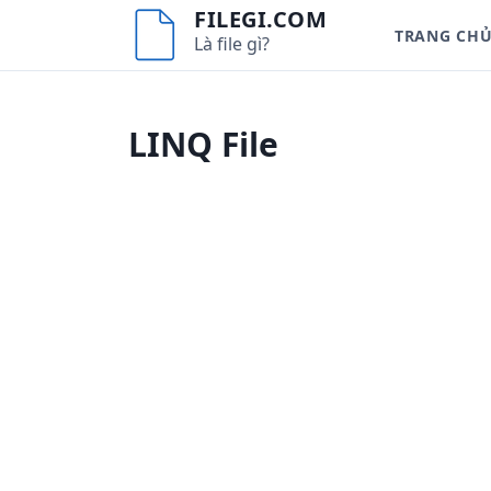
S
FILEGI.COM
TRANG CH
k
Là file gì?
i
p
t
LINQ File
o
c
o
n
t
e
n
t