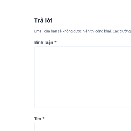
ề
u
Trả lời
h
ư
Email của bạn sẽ không được hiển thị công khai.
Các trường
ớ
Bình luận
*
n
g
b
à
i
v
i
ế
Tên
*
t