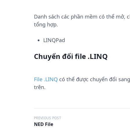
Danh sách các phần mềm có thể mở, chu
tổng hợp.
LINQPad
Chuyển đổi file .LINQ
File .LINQ
có thể được chuyển đổi san
trên.
Đ
PREVIOUS POST
NED File
i