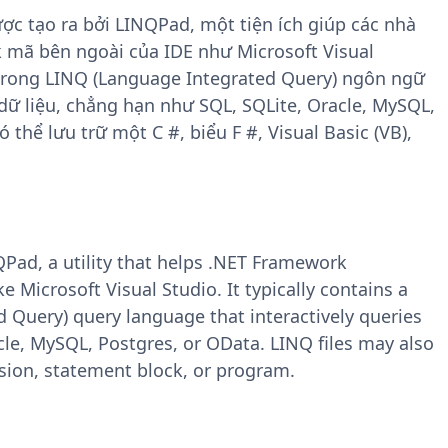
ược tạo ra bởi LINQPad, một tiện ích giúp các nhà
 mã bên ngoài của IDE như Microsoft Visual
trong LINQ (Language Integrated Query) ngôn ngữ
dữ liệu, chẳng hạn như SQL, SQLite, Oracle, MySQL,
 thể lưu trữ một C #, biểu F #, Visual Basic (VB),
NQPad, a utility that helps .NET Framework
e Microsoft Visual Studio. It typically contains a
 Query) query language that interactively queries
cle, MySQL, Postgres, or OData. LINQ files may also
ssion, statement block, or program.