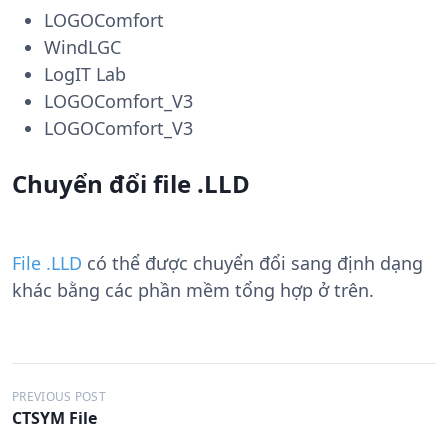
LOGOComfort
WindLGC
LogIT Lab
LOGOComfort_V3
LOGOComfort_V3
Chuyển đổi file .LLD
File .LLD
có thể được chuyển đổi sang định dạng
khác bằng các phần mềm tổng hợp ở trên.
Đ
PREVIOUS POST
CTSYM File
i