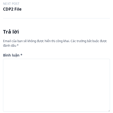
ề
NEXT POST
CDP2 File
u
h
ư
Trả lời
ớ
n
Email của bạn sẽ không được hiển thị công khai.
Các trường bắt buộc được
đánh dấu
*
g
b
Bình luận
*
à
i
v
i
ế
t