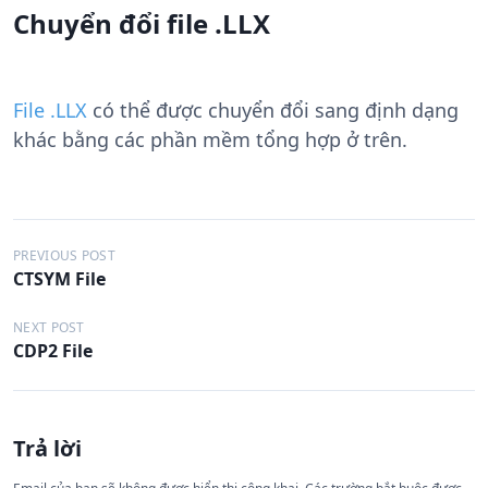
Chuyển đổi file .LLX
File .LLX
có thể được chuyển đổi sang định dạng
khác bằng các phần mềm tổng hợp ở trên.
Đ
PREVIOUS POST
CTSYM File
i
ề
NEXT POST
CDP2 File
u
h
ư
Trả lời
ớ