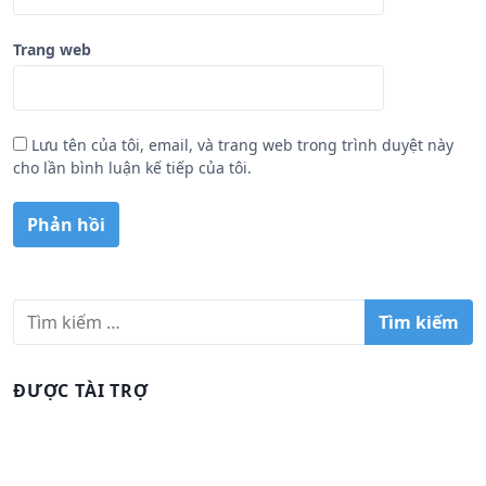
Trang web
Lưu tên của tôi, email, và trang web trong trình duyệt này
cho lần bình luận kế tiếp của tôi.
T
ì
m
k
ĐƯỢC TÀI TRỢ
i
ế
m
c