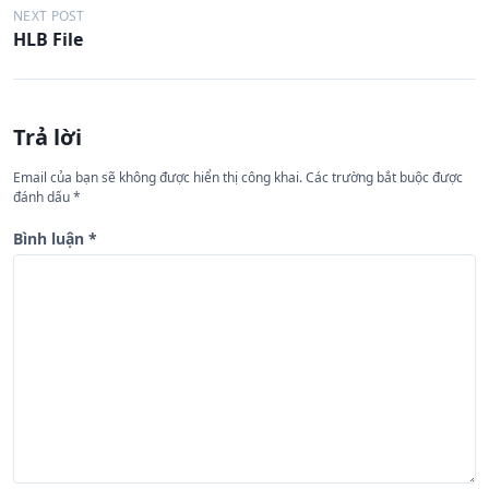
ề
NEXT POST
HLB File
u
h
ư
Trả lời
ớ
n
Email của bạn sẽ không được hiển thị công khai.
Các trường bắt buộc được
đánh dấu
*
g
b
Bình luận
*
à
i
v
i
ế
t