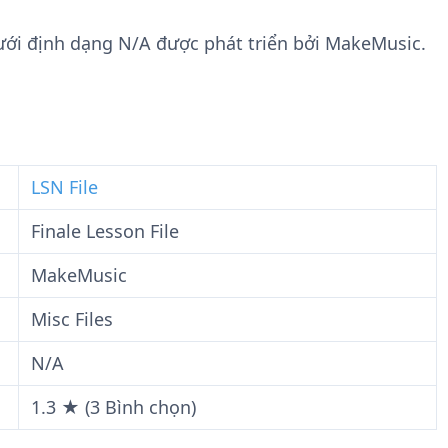
n
t
g
w
, dưới định dạng N/A được phát triển bởi MakeMusic.
t
a
i
r
n
e
F
i
l
LSN File
e
Finale Lesson File
MakeMusic
Misc Files
N/A
1.3 ★ (3 Bình chọn)