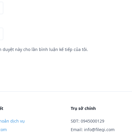
h duyệt này cho lần bình luận kế tiếp của tôi.
ết
Trụ sở chính
hoản dịch vụ
SĐT: 0945000129
.com
Email:
info@filegi.com