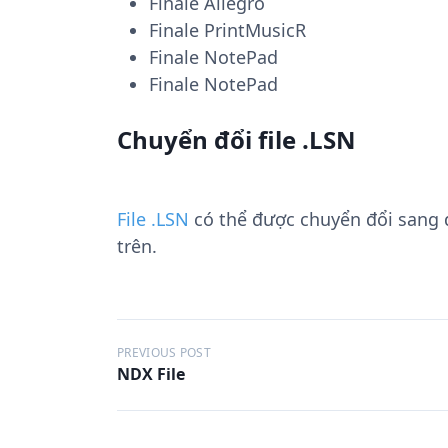
Finale Allegro
Finale PrintMusicR
Finale NotePad
Finale NotePad
Chuyển đổi file .LSN
File .LSN
có thể được chuyển đổi sang
trên.
Đ
PREVIOUS POST
NDX File
i
ề
u