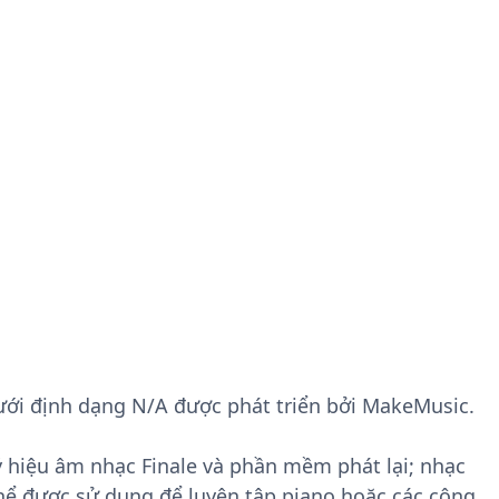
, dưới định dạng N/A được phát triển bởi MakeMusic.
ý hiệu âm nhạc Finale và phần mềm phát lại; nhạc
thể được sử dụng để luyện tập piano hoặc các công