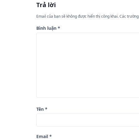
Trả lời
h
ư
Email của bạn sẽ không được hiển thị công khai.
Các trường
ớ
Bình luận
*
n
g
b
à
i
v
i
ế
Tên
*
t
Email
*