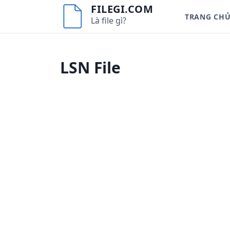
S
FILEGI.COM
TRANG CH
k
Là file gì?
i
p
t
LSN File
o
c
o
n
t
e
n
t