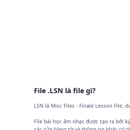
File .LSN là file gì?
LSN là Misc Files - Finale Lesson File
File bài học âm nhạc được tạo ra bởi k
các cửa hàng tờ và thông tin khác có 