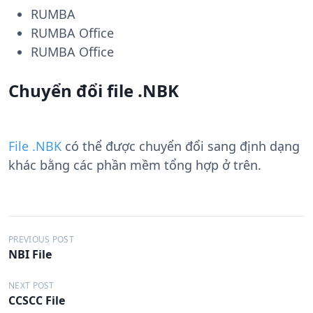
RUMBA
RUMBA Office
RUMBA Office
Chuyển đổi file .NBK
File .NBK
có thể được chuyển đổi sang định dạng
khác bằng các phần mềm tổng hợp ở trên.
Đ
PREVIOUS POST
NBI File
i
ề
NEXT POST
CCSCC File
u