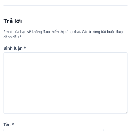
h
ư
Trả lời
ớ
n
Email của bạn sẽ không được hiển thị công khai.
Các trường bắt buộc được
đánh dấu
*
g
b
Bình luận
*
à
i
v
i
ế
t
Tên
*