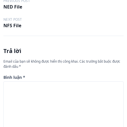
Đ
PREVIOUS POST
NED File
i
ề
NEXT POST
NFS File
u
h
ư
Trả lời
ớ
n
Email của bạn sẽ không được hiển thị công khai.
Các trường bắt buộc được
đánh dấu
*
g
b
Bình luận
*
à
i
v
i
ế