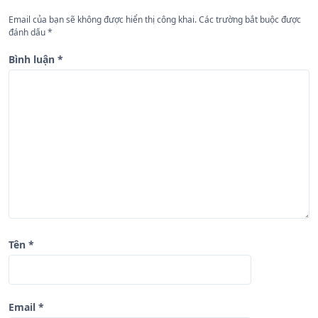
n
Email của bạn sẽ không được hiển thị công khai.
Các trường bắt buộc được
đánh dấu
*
g
b
Bình luận
*
à
i
v
i
ế
t
Tên
*
Email
*