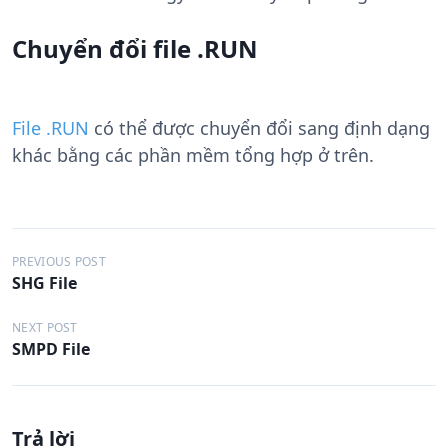
Chuyển đổi file .RUN
File .RUN
có thể được chuyển đổi sang định dạng
khác bằng các phần mềm tổng hợp ở trên.
Đ
PREVIOUS POST
SHG File
i
ề
NEXT POST
SMPD File
u
h
ư
Trả lời
ớ