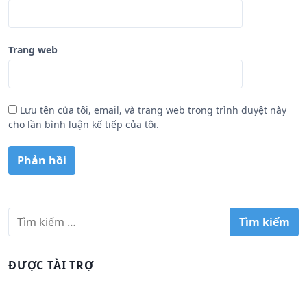
Trang web
Lưu tên của tôi, email, và trang web trong trình duyệt này
cho lần bình luận kế tiếp của tôi.
T
ì
m
k
ĐƯỢC TÀI TRỢ
i
ế
m