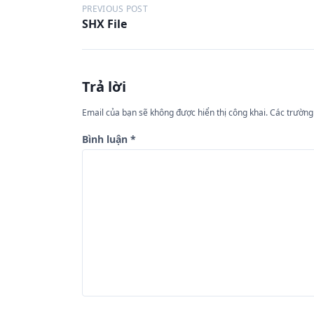
Đ
PREVIOUS POST
SHX File
i
ề
u
Trả lời
h
ư
Email của bạn sẽ không được hiển thị công khai.
Các trường
ớ
Bình luận
*
n
g
b
à
i
v
i
ế