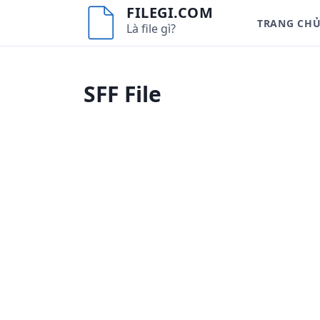
S
FILEGI.COM
TRANG CH
k
Là file gì?
i
p
t
SFF File
o
c
o
n
t
e
n
t