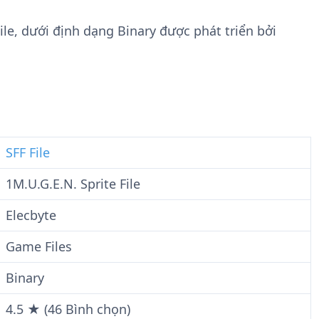
n
t
g
w
File, dưới định dạng Binary được phát triển bởi
t
a
i
r
n
e
F
i
l
e
SFF File
1M.U.G.E.N. Sprite File
Elecbyte
Game Files
Binary
4.5 ★ (46 Bình chọn)