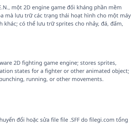
.E.N., một 2D engine game đối kháng phần mềm
ọa mà lưu trữ các trạng thái hoạt hình cho một máy
 khác; có thể lưu trữ sprites cho nhảy, đá, đấm,
eware 2D fighting game engine; stores sprites,
tion states for a fighter or other animated object;
, punching, running, or other movements.
ển đổi hoặc sửa file file .SFF do filegi.com tổng