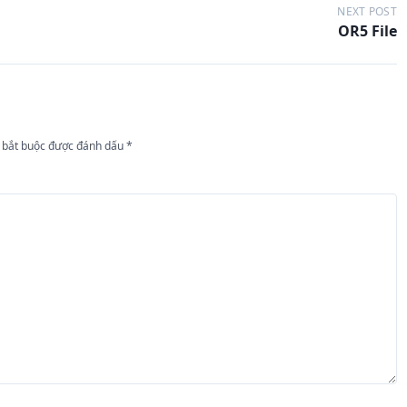
NEXT POST
OR5 File
 bắt buộc được đánh dấu
*