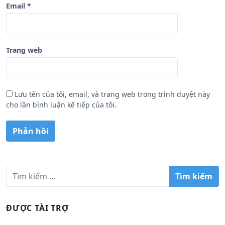
Email
*
Trang web
Lưu tên của tôi, email, và trang web trong trình duyệt này
cho lần bình luận kế tiếp của tôi.
T
ì
m
k
ĐƯỢC TÀI TRỢ
i
ế