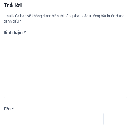
Trả lời
ớ
n
Email của bạn sẽ không được hiển thị công khai.
Các trường bắt buộc được
đánh dấu
*
g
b
Bình luận
*
à
i
v
i
ế
t
Tên
*