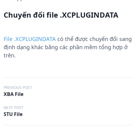
Chuyển đổi file .XCPLUGINDATA
File .XCPLUGINDATA
có thể được chuyển đổi sang
định dạng khác bằng các phần mềm tổng hợp ở
trên.
Đ
PREVIOUS POST
XBA File
i
ề
NEXT POST
STU File
u
h
ư