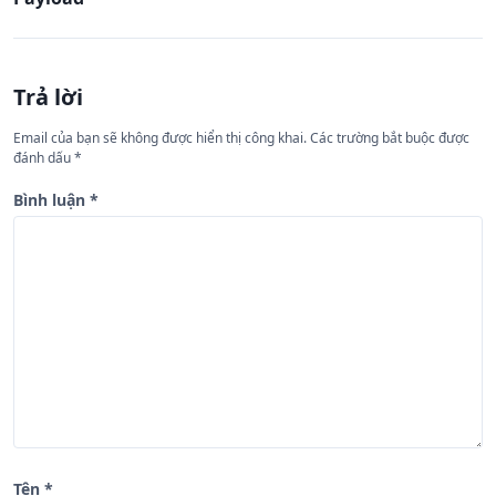
u
h
ư
Trả lời
ớ
n
Email của bạn sẽ không được hiển thị công khai.
Các trường bắt buộc được
đánh dấu
*
g
b
Bình luận
*
à
i
v
i
ế
t
Tên
*