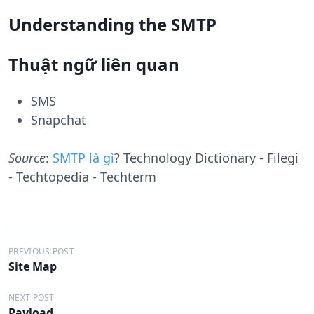
Understanding the SMTP
Thuật ngữ liên quan
SMS
Snapchat
Source
:
SMTP là gì
? Technology Dictionary - Filegi
- Techtopedia - Techterm
Đ
PREVIOUS POST
Site Map
i
ề
NEXT POST
Payload