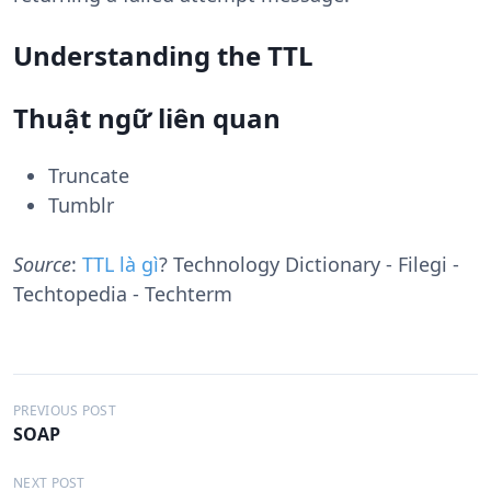
Understanding the TTL
Thuật ngữ liên quan
Truncate
Tumblr
Source
:
TTL là gì
? Technology Dictionary - Filegi -
Techtopedia - Techterm
Đ
PREVIOUS POST
SOAP
i
ề
NEXT POST