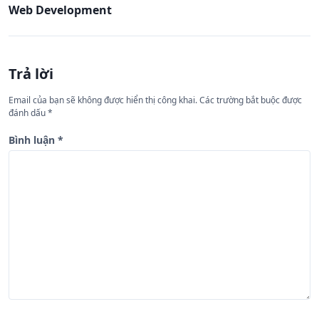
Web Development
u
h
ư
Trả lời
ớ
n
Email của bạn sẽ không được hiển thị công khai.
Các trường bắt buộc được
đánh dấu
*
g
b
Bình luận
*
à
i
v
i
ế
t