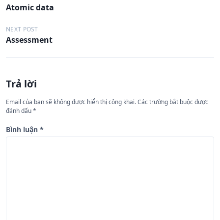
Atomic data
i
ề
NEXT POST
Assessment
u
h
ư
Trả lời
ớ
n
Email của bạn sẽ không được hiển thị công khai.
Các trường bắt buộc được
đánh dấu
*
g
b
Bình luận
*
à
i
v
i
ế