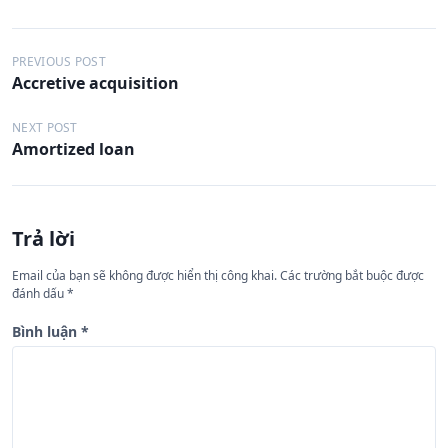
Đ
PREVIOUS POST
Accretive acquisition
i
ề
NEXT POST
Amortized loan
u
h
ư
Trả lời
ớ
n
Email của bạn sẽ không được hiển thị công khai.
Các trường bắt buộc được
đánh dấu
*
g
b
Bình luận
*
à
i
v