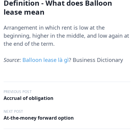
Definition - What does Balloon
lease mean
Arrangement in which rent is low at the
beginning, higher in the middle, and low again at
the end of the term.
Source
:
Balloon lease là gì
? Business Dictionary
Đ
PREVIOUS POST
Accrual of obligation
i
ề
NEXT POST
At-the-money forward option
u
h