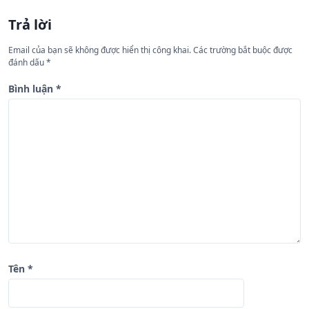
ư
Trả lời
ớ
n
Email của bạn sẽ không được hiển thị công khai.
Các trường bắt buộc được
đánh dấu
*
g
b
Bình luận
*
à
i
v
i
ế
t
Tên
*