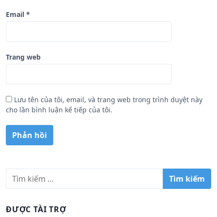
Email
*
Trang web
Lưu tên của tôi, email, và trang web trong trình duyệt này
cho lần bình luận kế tiếp của tôi.
T
ì
m
k
ĐƯỢC TÀI TRỢ
i