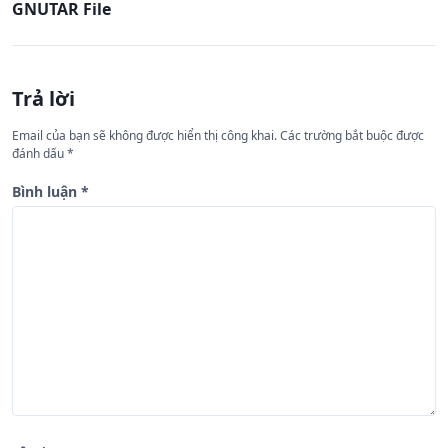
GNUTAR File
u
h
ư
Trả lời
ớ
n
Email của bạn sẽ không được hiển thị công khai.
Các trường bắt buộc được
đánh dấu
*
g
b
Bình luận
*
à
i
v
i
ế
t