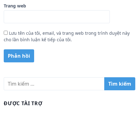
Trang web
Lưu tên của tôi, email, và trang web trong trình duyệt này
cho lần bình luận kế tiếp của tôi.
T
ì
m
k
ĐƯỢC TÀI TRỢ
i
ế
m
c
h
o