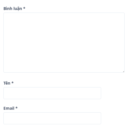
g
b
Bình luận
*
à
i
v
i
ế
t
Tên
*
Email
*