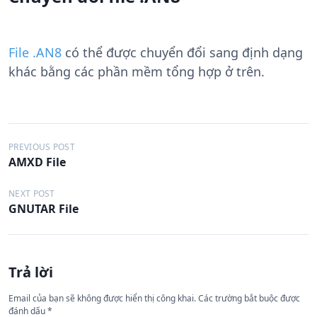
File .AN8
có thể được chuyển đổi sang định dạng
khác bằng các phần mềm tổng hợp ở trên.
Đ
PREVIOUS POST
AMXD File
i
ề
NEXT POST
GNUTAR File
u
h
ư
Trả lời
ớ
n
Email của bạn sẽ không được hiển thị công khai.
Các trường bắt buộc được
đánh dấu
*