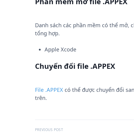
Phần mềm mở file .APPEX
Danh sách các phần mềm có thể mở, chu
tổng hợp.
Apple Xcode
Chuyển đổi file .APPEX
File .APPEX
có thể được chuyển đổi sa
trên.
Đ
PREVIOUS POST