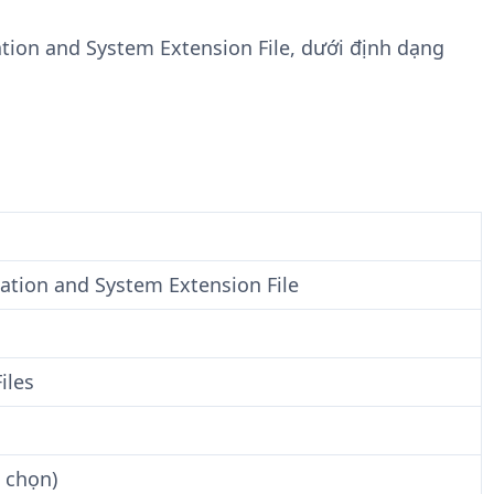
n
t
g
w
ation and System Extension File, dưới định dạng
t
a
i
r
n
e
F
i
l
e
ation and System Extension File
iles
 chọn)