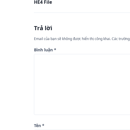
HE4 File
i
ề
u
Trả lời
h
ư
Email của bạn sẽ không được hiển thị công khai.
Các trường
ớ
Bình luận
*
n
g
b
à
i
v
i
ế
Tên
*
t