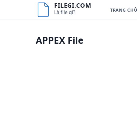
S
FILEGI.COM
TRANG CH
k
Là file gì?
i
p
t
APPEX File
o
c
o
n
t
e
n
t