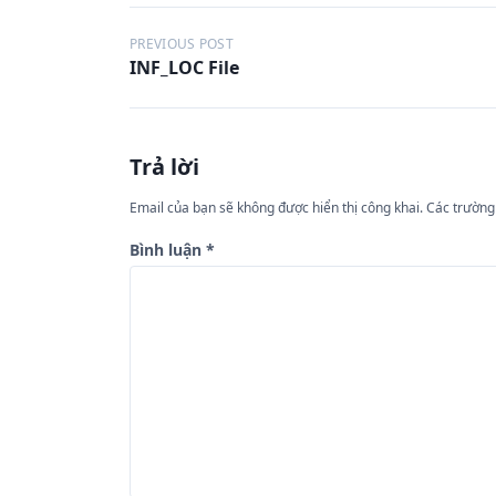
Đ
PREVIOUS POST
INF_LOC File
i
ề
u
Trả lời
h
ư
Email của bạn sẽ không được hiển thị công khai.
Các trường
ớ
Bình luận
*
n
g
b
à
i
v
i