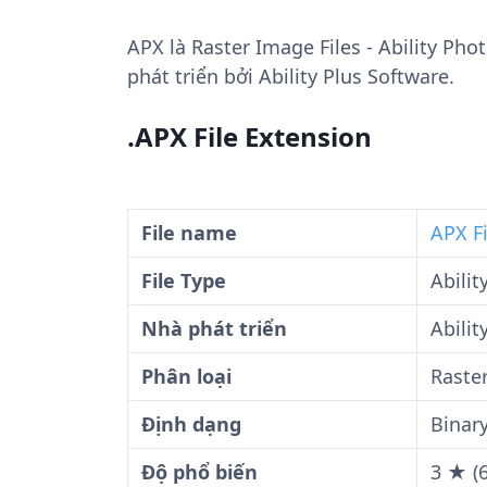
APX
là Raster Image Files - Ability Ph
phát triển bởi Ability Plus Software.
.APX File Extension
File name
APX Fi
File Type
Abili
Nhà phát triển
Abilit
Phân loại
Raster
Định dạng
Binar
Độ phổ biến
3 ★ (