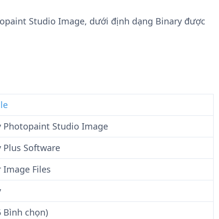
n
t
g
w
otopaint Studio Image, dưới định dạng Binary được
t
a
i
r
n
e
F
i
l
e
le
ty Photopaint Studio Image
y Plus Software
 Image Files
y
6 Bình chọn)