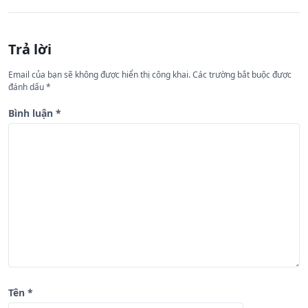
h
ư
Trả lời
ớ
n
Email của bạn sẽ không được hiển thị công khai.
Các trường bắt buộc được
đánh dấu
*
g
b
Bình luận
*
à
i
v
i
ế
t
Tên
*