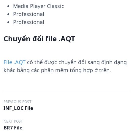
Media Player Classic
Professional
Professional
Chuyển đổi file .AQT
File .AQT
có thể được chuyển đổi sang định dạng
khác bằng các phần mềm tổng hợp ở trên.
Đ
PREVIOUS POST
INF_LOC File
i
ề
NEXT POST
BR7 File
u