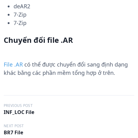
deAR2
7-Zip
7-Zip
Chuyển đổi file .AR
File .AR
có thể được chuyển đổi sang định dạng
khác bằng các phần mềm tổng hợp ở trên.
Đ
PREVIOUS POST
INF_LOC File
i
ề
NEXT POST
BR7 File
u