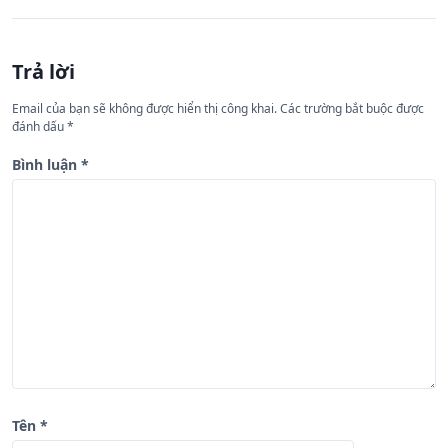
h
ư
Trả lời
ớ
n
Email của bạn sẽ không được hiển thị công khai.
Các trường bắt buộc được
đánh dấu
*
g
b
Bình luận
*
à
i
v
i
ế
t
Tên
*