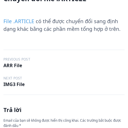
File .ARTICLE
có thể được chuyển đổi sang định
dạng khác bằng các phần mềm tổng hợp ở trên.
Đ
PREVIOUS POST
ARR File
i
ề
NEXT POST
IMG3 File
u
h
ư
Trả lời
ớ
n
Email của bạn sẽ không được hiển thị công khai.
Các trường bắt buộc được
đánh dấu
*