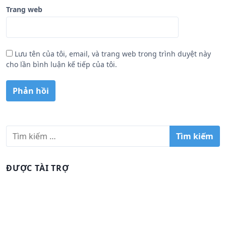
Trang web
Lưu tên của tôi, email, và trang web trong trình duyệt này
cho lần bình luận kế tiếp của tôi.
T
ì
m
k
ĐƯỢC TÀI TRỢ
i
ế
m
c
h
o