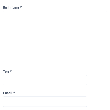
g
b
Bình luận
*
à
i
v
i
ế
t
Tên
*
Email
*