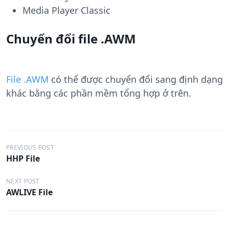
Media Player Classic
Chuyển đổi file .AWM
File .AWM
có thể được chuyển đổi sang định dạng
khác bằng các phần mềm tổng hợp ở trên.
Đ
PREVIOUS POST
HHP File
i
ề
NEXT POST
AWLIVE File
u
h
ư