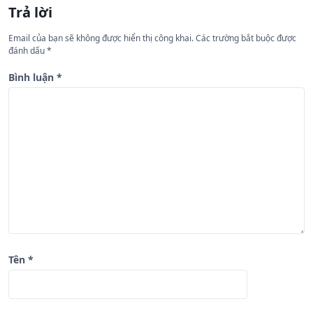
Trả lời
ớ
n
Email của bạn sẽ không được hiển thị công khai.
Các trường bắt buộc được
đánh dấu
*
g
b
Bình luận
*
à
i
v
i
ế
t
Tên
*