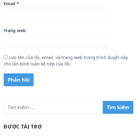
Email
*
Trang web
Lưu tên của tôi, email, và trang web trong trình duyệt này
cho lần bình luận kế tiếp của tôi.
T
ì
m
k
ĐƯỢC TÀI TRỢ
i
ế