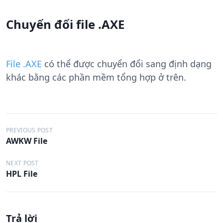
Chuyển đổi file .AXE
File .AXE
có thể được chuyển đổi sang định dạng
khác bằng các phần mềm tổng hợp ở trên.
Đ
PREVIOUS POST
AWKW File
i
ề
NEXT POST
HPL File
u
h
ư
Trả lời
ớ