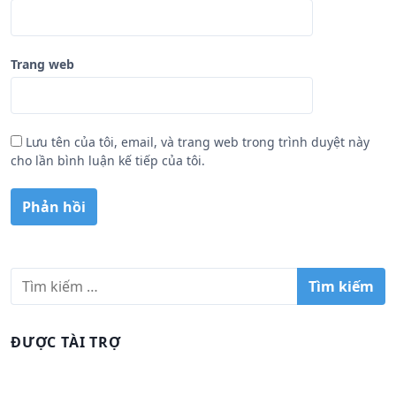
Trang web
Lưu tên của tôi, email, và trang web trong trình duyệt này
cho lần bình luận kế tiếp của tôi.
T
ì
m
k
ĐƯỢC TÀI TRỢ
i
ế
m