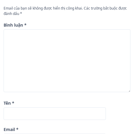
n
Email của bạn sẽ không được hiển thị công khai.
Các trường bắt buộc được
đánh dấu
*
g
b
Bình luận
*
à
i
v
i
ế
t
Tên
*
Email
*