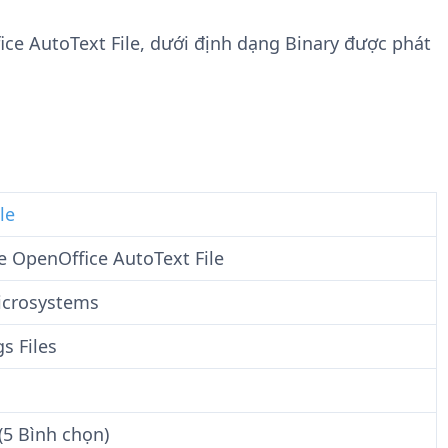
n
t
g
w
ice AutoText File, dưới định dạng Binary được phát
t
a
i
r
n
e
F
i
l
e
le
 OpenOffice AutoText File
icrosystems
gs Files
(5 Bình chọn)