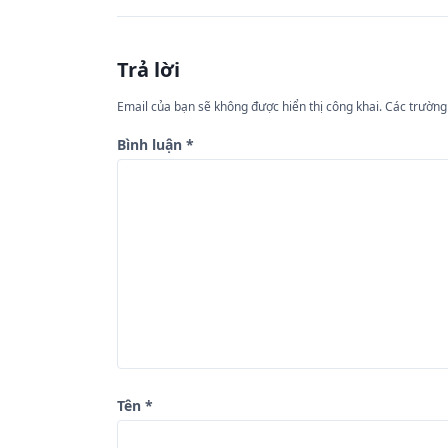
ề
u
Trả lời
h
ư
Email của bạn sẽ không được hiển thị công khai.
Các trường
ớ
Bình luận
*
n
g
b
à
i
v
i
ế
Tên
*
t