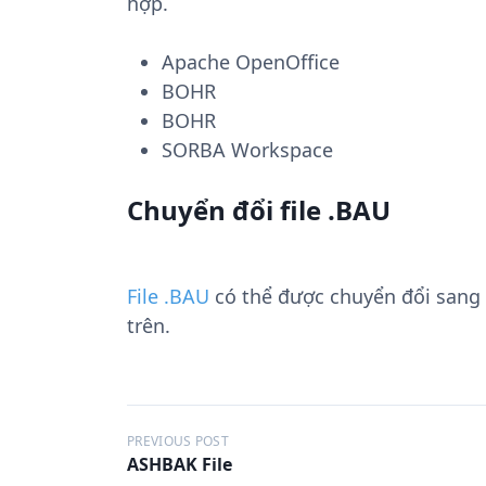
hợp.
Apache OpenOffice
BOHR
BOHR
SORBA Workspace
Chuyển đổi file .BAU
File .BAU
có thể được chuyển đổi sang
trên.
Đ
PREVIOUS POST
ASHBAK File
i