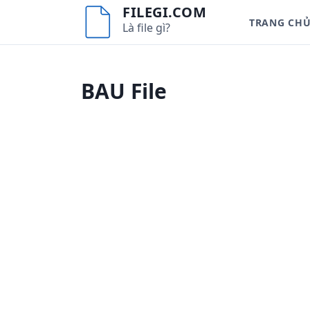
S
FILEGI.COM
TRANG CH
k
Là file gì?
i
p
t
BAU File
o
c
o
n
t
e
n
t