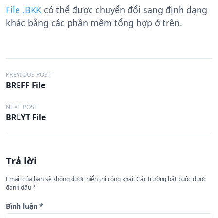
File .BKK
có thể được chuyển đổi sang định dạng
khác bằng các phần mềm tổng hợp ở trên.
Đ
PREVIOUS POST
BREFF File
i
ề
NEXT POST
BRLYT File
u
h
ư
Trả lời
ớ
n
Email của bạn sẽ không được hiển thị công khai.
Các trường bắt buộc được
đánh dấu
*
g
b
Bình luận
*