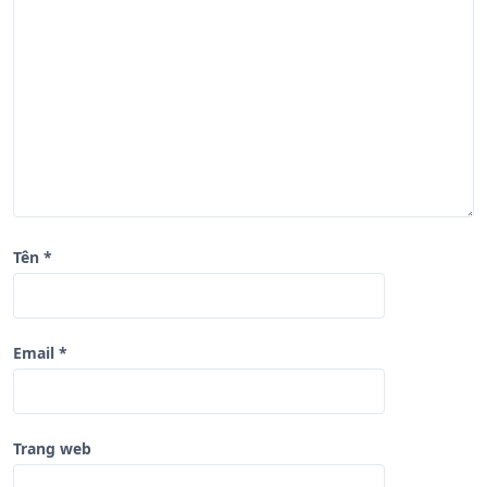
à
i
v
i
ế
t
Tên
*
Email
*
Trang web