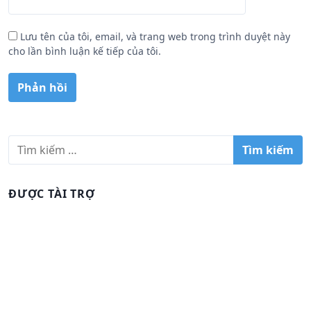
Lưu tên của tôi, email, và trang web trong trình duyệt này
cho lần bình luận kế tiếp của tôi.
T
ì
m
k
ĐƯỢC TÀI TRỢ
i
ế
m
c
h
o
: