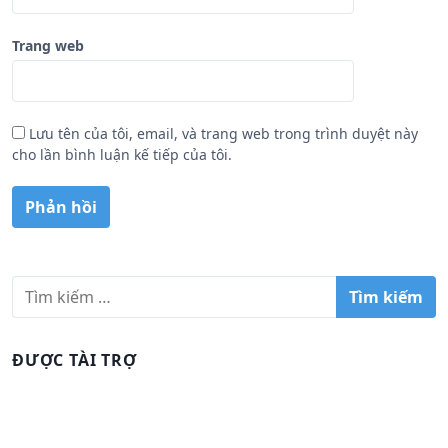
Trang web
Lưu tên của tôi, email, và trang web trong trình duyệt này
cho lần bình luận kế tiếp của tôi.
T
ì
m
k
ĐƯỢC TÀI TRỢ
i
ế
m
c