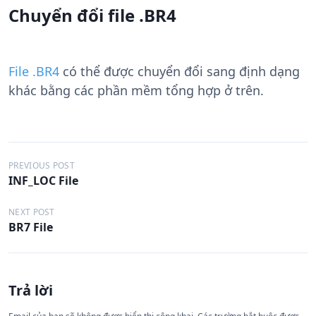
Chuyển đổi file .BR4
File .BR4
có thể được chuyển đổi sang định dạng
khác bằng các phần mềm tổng hợp ở trên.
Đ
PREVIOUS POST
INF_LOC File
i
ề
NEXT POST
BR7 File
u
h
ư
Trả lời
ớ