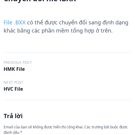
File .BXX
có thể được chuyển đổi sang định dạng
khác bằng các phần mềm tổng hợp ở trên.
Đ
PREVIOUS POST
HMK File
i
ề
NEXT POST
HVC File
u
h
ư
Trả lời
ớ
n
Email của bạn sẽ không được hiển thị công khai.
Các trường bắt buộc được
đánh dấu
*