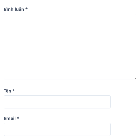
g
b
Bình luận
*
à
i
v
i
ế
t
Tên
*
Email
*