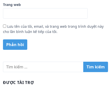
Trang web
Lưu tên của tôi, email, và trang web trong trình duyệt này
cho lần bình luận kế tiếp của tôi.
T
ì
m
k
ĐƯỢC TÀI TRỢ
i
ế
m
c
h
o