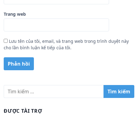
Trang web
Lưu tên của tôi, email, và trang web trong trình duyệt này
cho lần bình luận kế tiếp của tôi.
T
ì
m
k
ĐƯỢC TÀI TRỢ
i
ế
m
c