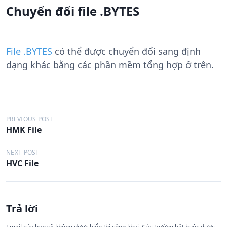
Chuyển đổi file .BYTES
File .BYTES
có thể được chuyển đổi sang định
dạng khác bằng các phần mềm tổng hợp ở trên.
Đ
PREVIOUS POST
HMK File
i
ề
NEXT POST
HVC File
u
h
ư
Trả lời
ớ