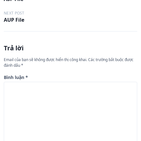
i
ề
NEXT POST
AUP File
u
h
ư
Trả lời
ớ
n
Email của bạn sẽ không được hiển thị công khai.
Các trường bắt buộc được
đánh dấu
*
g
b
Bình luận
*
à
i
v
i
ế
t