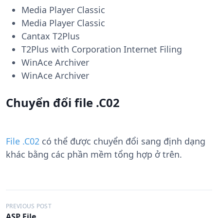
Media Player Classic
Media Player Classic
Cantax T2Plus
T2Plus with Corporation Internet Filing
WinAce Archiver
WinAce Archiver
Chuyển đổi file .C02
File .C02
có thể được chuyển đổi sang định dạng
khác bằng các phần mềm tổng hợp ở trên.
Đ
PREVIOUS POST
ASP File