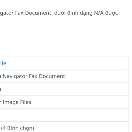
n
t
g
w
vigator Fax Document, dưới định dạng N/A được
t
a
i
r
n
e
F
i
l
e
ile
 Navigator Fax Document
n
r Image Files
 (4 Bình chọn)