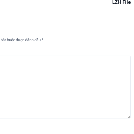
LZH File
 bắt buộc được đánh dấu
*