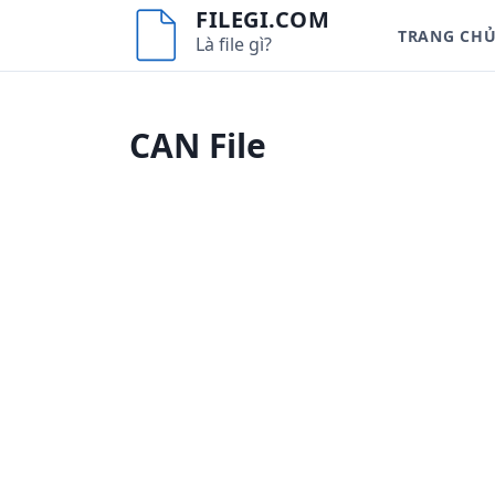
S
FILEGI.COM
TRANG CH
k
Là file gì?
i
p
t
CAN File
o
c
o
n
t
e
n
t