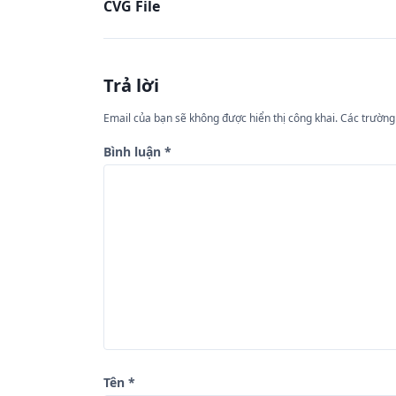
CVG File
i
ề
u
Trả lời
h
ư
Email của bạn sẽ không được hiển thị công khai.
Các trường
ớ
Bình luận
*
n
g
b
à
i
v
i
ế
Tên
*
t