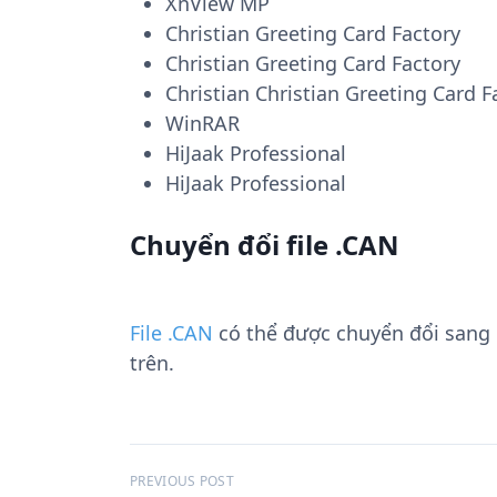
XnView MP
Christian Greeting Card Factory
Christian Greeting Card Factory
Christian Christian Greeting Card F
WinRAR
HiJaak Professional
HiJaak Professional
Chuyển đổi file .CAN
File .CAN
có thể được chuyển đổi sang
trên.
Đ
PREVIOUS POST