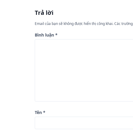
u
Trả lời
h
ư
Email của bạn sẽ không được hiển thị công khai.
Các trường
ớ
Bình luận
*
n
g
b
à
i
v
i
ế
Tên
*
t