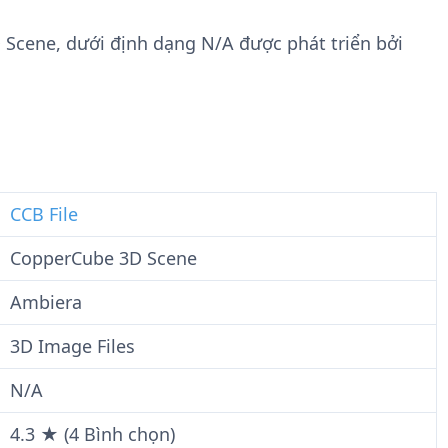
n
t
g
w
 Scene, dưới định dạng N/A được phát triển bởi
t
a
i
r
n
e
F
i
l
e
CCB File
CopperCube 3D Scene
Ambiera
3D Image Files
N/A
4.3 ★ (4 Bình chọn)