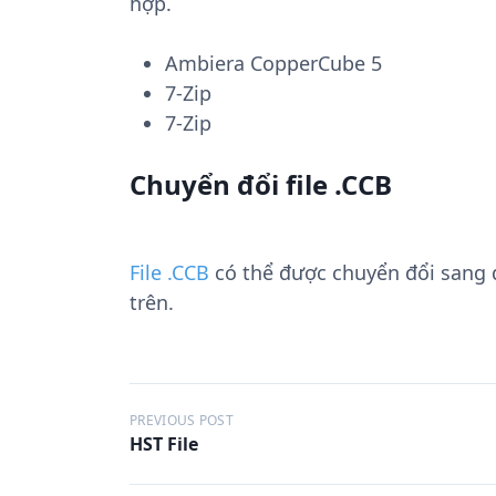
hợp.
Ambiera CopperCube 5
7-Zip
7-Zip
Chuyển đổi file .CCB
File .CCB
có thể được chuyển đổi sang
trên.
Đ
PREVIOUS POST
HST File
i
ề