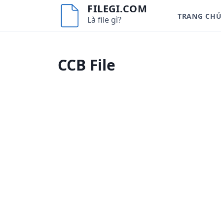
S
FILEGI.COM
TRANG CH
k
Là file gì?
i
p
t
CCB File
o
c
o
n
t
e
n
t